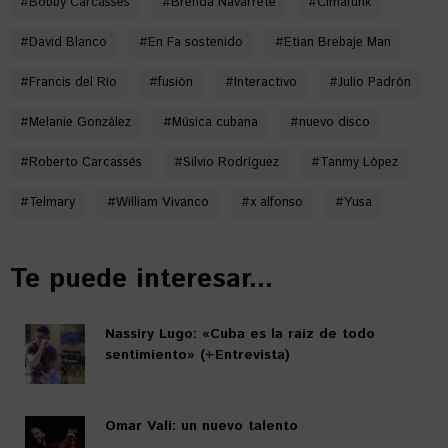
#
Bobby Carcassés
#
Brenda Navarrete
#
Cimafunk
#
David Blanco
#
En Fa sostenido
#
Etian Brebaje Man
#
Francis del Río
#
fusión
#
Interactivo
#
Julio Padrón
#
Melanie González
#
Música cubana
#
nuevo disco
#
Roberto Carcassés
#
Silvio Rodríguez
#
Tanmy López
#
Telmary
#
William Vivanco
#
x alfonso
#
Yusa
Te puede interesar...
Nassiry Lugo: «Cuba es la raíz de todo
sentimiento» (+Entrevista)
Omar Vali: un nuevo talento