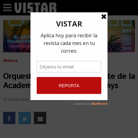
Música
Orquesta Faílde, nuevo votante de la
Academia de los Latin Grammys
25 septiembre, 2020
por
Redacción VISTAR