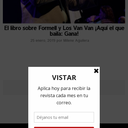
El libro sobre Formell y Los Van Van ¡Aquí el que
baila: Gana!
25 enero, 2019
por
Milene Aguilera
ANTERIORES