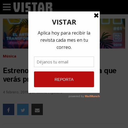
Música
Estrenos en la música cubana que
verás próximamente
4 febrero, 2019
por
Milene Aguilera