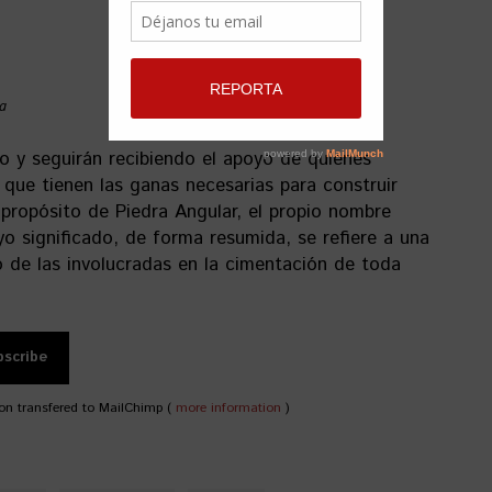
a
o y seguirán recibiendo el apoyo de quienes
s que tienen las ganas necesarias para construir
 propósito de Piedra Angular, el propio nombre
yo significado, de forma resumida, se refiere a una
o de las involucradas en la cimentación de toda
on transfered to MailChimp (
more information
)