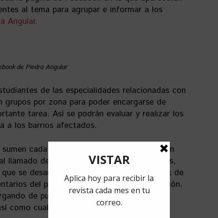
entes al tema para agrupar e informar a los
ra Angular.
ebook de Piedra Angular
estudiantes de las especialidades relacionadas con
en grupos por zona para poder encargarse de
tante tarea. Así se podrán evaluar y realizar los
da a los barrios afectados.
e sumen cada vez más personas interesadas en
al llamado deben ingresar su datos personales,
n que se desarrollan, en la página en Facebook de
ntarios del post donde se brinda la información.
rgando de publicar tablas actualizadas de las
sí como cualquier nota de utilidad para el