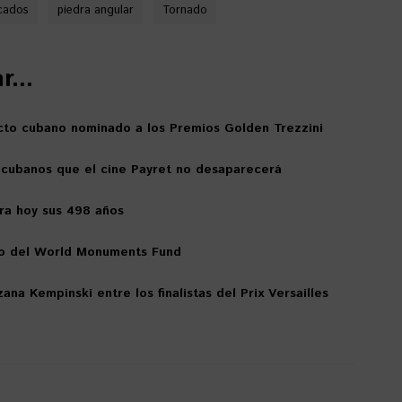
cados
piedra angular
Tornado
...
tecto cubano nominado a los Premios Golden Trezzini
 cubanos que el cine Payret no desaparecerá
ra hoy sus 498 años
io del World Monuments Fund
ana Kempinski entre los finalistas del Prix Versailles