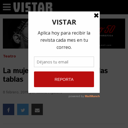
Teatro
La mujer de antes regresa a las
tablas
8 febrero, 2019
por
Milene Aguilera