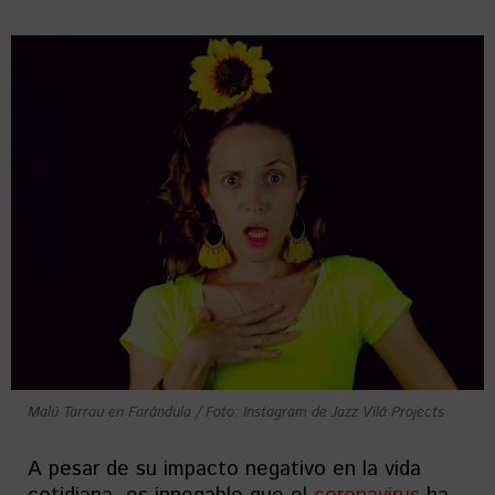
Malú Tarrau en Farándula / Foto: Instagram de Jazz Vilá Projects
A pesar de su impacto negativo en la vida