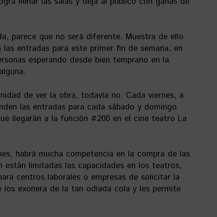
ogra llenar las salas y deja al público con ganas de
a, parece que no será diferente. Muestra de ello
n las entradas para este primer fin de semana, en
rsonas esperando desde bien temprano en la
alguna.
nidad de ver la obra, todavía no. Cada viernes, a
 venden las entradas para cada sábado y domingo
que llegarán a la función #200 en el cine teatro La
rnes, habrá mucha competencia en la compra de las
están limitadas las capacidades en los teatros,
ara centros laborales o empresas de solicitar la
 los exonera de la tan odiada cola y les permite