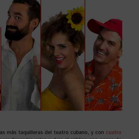
ras más taquilleras del teatro cubano, y con
cuatro