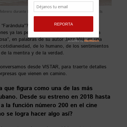
febrero durante la venta de entradas. Foto: @jazzvilaprojects
o “Farándula”? ¿Por qué después de cuatro
nes ya las personas siguen esperándola? Esta
osa”, en palabras de su autor Jazz Vilá, es una
a cotidianeidad, de lo humano, de los sentimientos
 de la mentira y de la verdad.
onversamos desde VISTAR, para traerte detalles
sorpresas que vienen en camino.
a que figura como una de las más
 cubano. Desde su estreno en 2018 hasta
 a la función número 200 en el cine
 se logra hacer algo así?