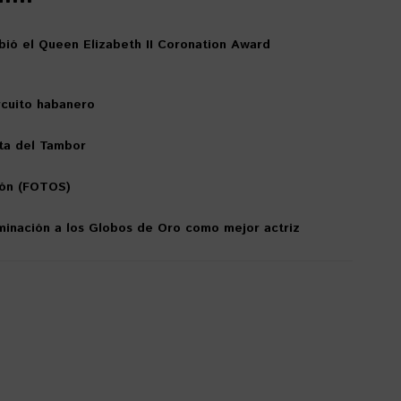
bió el Queen Elizabeth II Coronation Award
rcuito habanero
sta del Tambor
ión (FOTOS)
inación a los Globos de Oro como mejor actriz