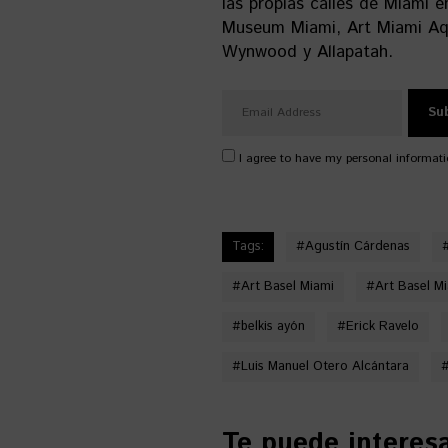
las propias calles de Miami 
Museum Miami, Art Miami Aqua
Wynwood y Allapatah.
I agree to have my personal informati
Tags:
#
Agustín Cárdenas
#
Art Basel Miami
#
Art Basel M
#
belkis ayón
#
Erick Ravelo
#
Luis Manuel Otero Alcántara
Te puede interesar