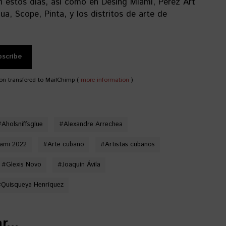
en estos días, así como en Desing Miami, Pérez Art
, Scope, Pinta, y los distritos de arte de
on transfered to MailChimp (
more information
)
#
Aholsniffsglue
#
Alexandre Arrechea
iami 2022
#
Arte cubano
#
Artistas cubanos
#
Glexis Novo
#
Joaquín Ávila
#
Quisqueya Henríquez
...