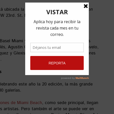
á ubicada la instalación inmersiva de la
maison
NW 23rd. St. Miami.
Basel Miami y Miami Art Week 2022 hay otros
és, Agustín Cárdenas, Joaquín Ávila, Erick Ravelo,
íquez y Glexis Novoa son algunos de los nombres
.
s
lebrando este año la 20 edición, la más grande
0 galerías.
iones de Miami Beach
, como sede principal, llegan
s artistas. Pero también el arte se puede ver en