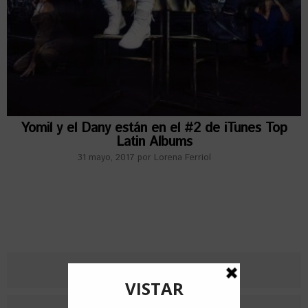
Yomil y el Dany están en el #2 de iTunes Top
Latin Albums
31 mayo, 2017
por
Lorena Ferriol
RECIENTES