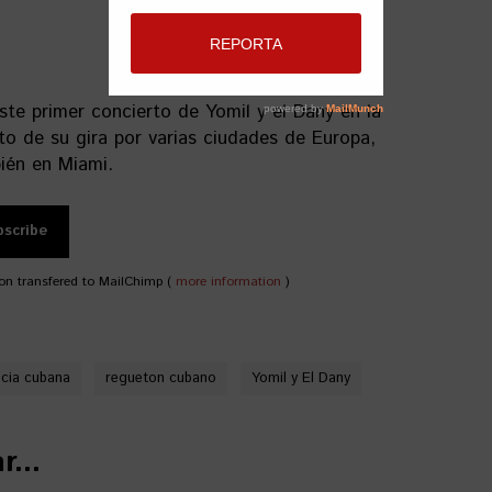
te primer concierto de Yomil y el Dany en la
to de su gira por varias ciudades de Europa,
ién en Miami.
on transfered to MailChimp (
more information
)
cia cubana
regueton cubano
Yomil y El Dany
...