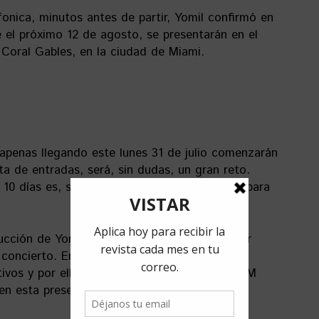
fonica, minutos antes de partir, Yomil confirmó en
el próximo 12 de agosto, se presentarán en el
Coral Gables, en la ciudad de Miami.
apenas llegando este lunes 31 de julio comenzarán
ta de entradas, será, sin dudas, un gran reto.
10 días es, sino un récord, un buen average para
ucción de Yomil y el Dany estuvo de visita por
 concierto. En las redes sociales pudimos ver
tivos y por ello, sabemos que el proyecto PMM
en esta presentación.