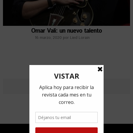
Omar Vali: un nuevo talento
16 marzo, 2020
por
Lied Lorain
ANTERIORES