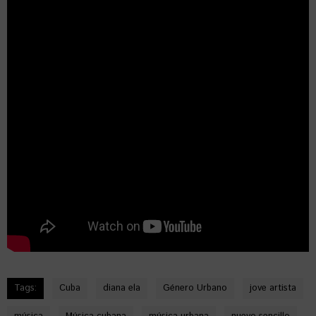
Tags:
Cuba
diana ela
Género Urbano
jove artista