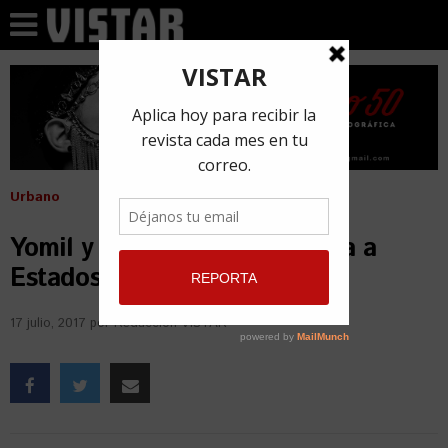
Urbano
Yomil y el Dany ya tienen visa a
Estados Unidos
17 julio, 2017
por
Redacción VISTAR