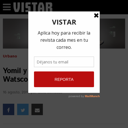
Urbano
Yomil y El Dany calentaron el
Watsco Center
16 agosto, 2017
por
Celia Mendoza