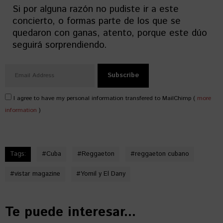
Si por alguna razón no pudiste ir a este
concierto, o formas parte de los que se
quedaron con ganas, atento, porque este dúo
seguirá sorprendiendo.
I agree to have my personal information transfered to MailChimp (
more
information
)
Tags:
#
Cuba
#
Reggaeton
#
reggaeton cubano
#
vistar magazine
#
Yomil y El Dany
Te puede interesar...