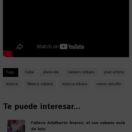
Tags:
Cuba
diana ela
Género Urbano
jove artista
música
Música cubana
música urbana
nuevo sencillo
Te puede interesar...
Fallece Adalberto Ávarez: el son cubano está
de luto