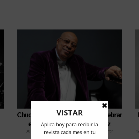
Chucho Valdés nos invita a celebrar
el Día Internacional del Jazz
30 abril, 2021
por
Jorge Peré
Compartir
1