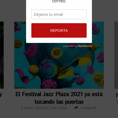
r
y
El Festival Jazz Plaza 2021 ya está
tocando las puertas
5 enero, 2021
por
Lied Lorain
Compartir