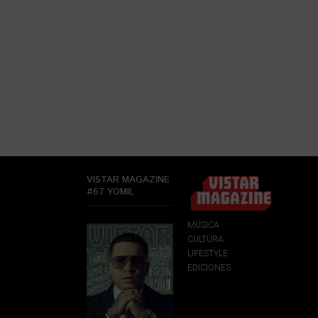
VISTAR MAGAZINE
#67 YOMIL
MÚSICA
CULTURA
LIFESTYLE
EDICIONES