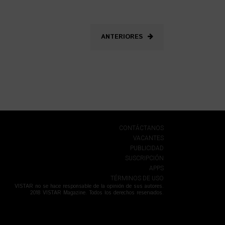
ANTERIORES
CONTÁCTANOS
VACANTES
PUBLICIDAD
SUSCRIPCIÓN
APPS
TÉRMINOS DE USO
VISTAR no se hace responsable de la opinión de sus autores.
2018 VISTAR Magazine. Todos los derechos reservados.