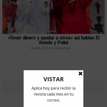
«Tener dinero y ayudar a otros» así hablan El
Kende y Polivi
14 abril, 2021
por
Jorge Peré
ANTERIORES