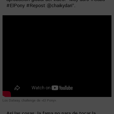
#ElPony #Repost @chaikydari”.
Los Datway, challenge de «El Pony».
Así las cosas, la fama no para de tocar la