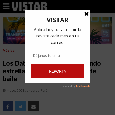
Música
Los Datway siguen conquistando
estrellas con sus challenges de
baile
18 mayo, 2021
por
Jorge Peré