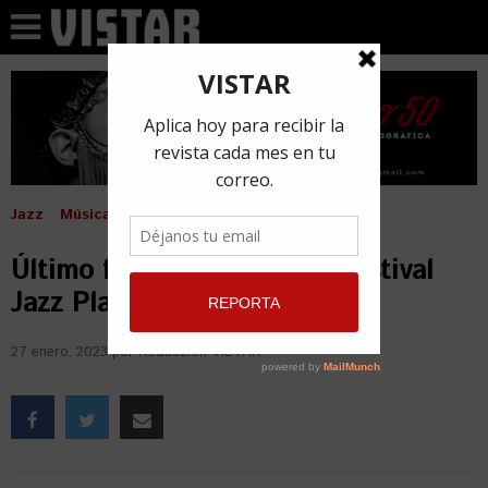
Jazz
Música
Último fin de semana del Festival
Jazz Plaza en La Habana
27 enero, 2023
por
Redacción VISTAR