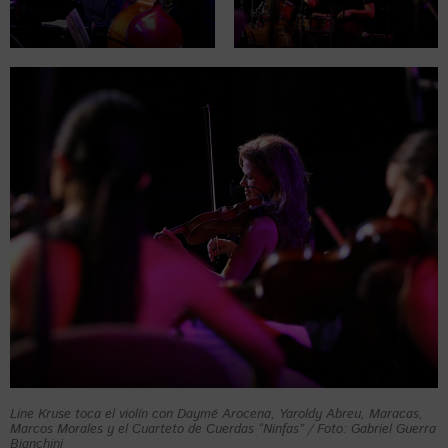
Line Kruse toca el violín con Daymé Arocena, Yaroldy Abreu, Maracas,
Marcos Morales y el Cuarteto de Cuerdas “Ninfas” / Foto: Gabriel Guerra
Bianchini