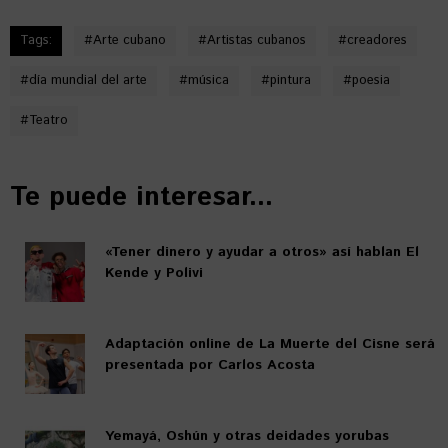
Tags:
#
Arte cubano
#
Artistas cubanos
#
creadores
#
día mundial del arte
#
música
#
pintura
#
poesia
#
Teatro
Te puede interesar...
«Tener dinero y ayudar a otros» así hablan El
Kende y Polivi
Adaptación online de La Muerte del Cisne será
presentada por Carlos Acosta
Yemayá, Oshún y otras deidades yorubas