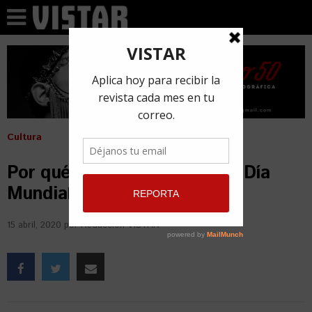
Cultura
Por qué es tan especial este Día
Mundial del Arte
15 abril, 2020
por
Redacción VISTAR