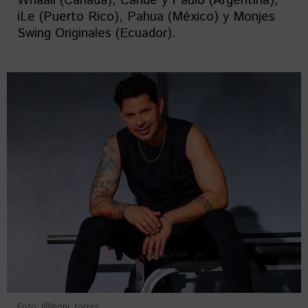
Whaali (Canadá), Cande y Paulo (Argentina),
iLe (Puerto Rico), Pahua (México) y Monjes
Swing Originales (Ecuador).
Foto: @leoni_torres