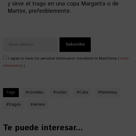
y sirve el trago en una copa Margarita o de
Martini, preferiblemente.
I agree to have my personal information transfered to MailChimp (
more
information
)
Tags:
#
cócteles
#
coñac
#
Cuba
#
hennessy
#
tragos
#
verano
Te puede interesar...