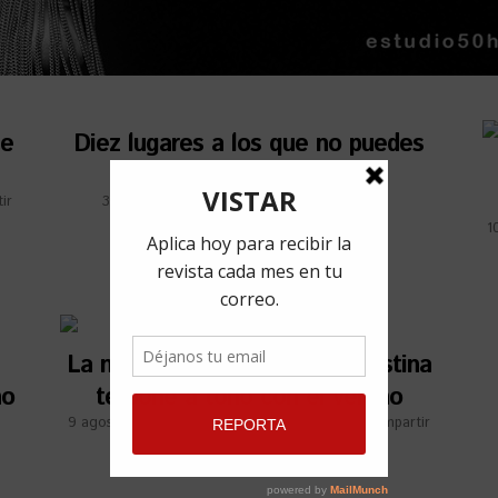
ce
Diez lugares a los que no puedes
faltar si vas a Varadero
ir
3 abril, 2019
por
Adriana Marcelo Costa
Compartir
1
La nueva colección de Clandestina
no
te pone a tono con el verano
9 agosto, 2018
por
Alejandra Angulo
Compartir