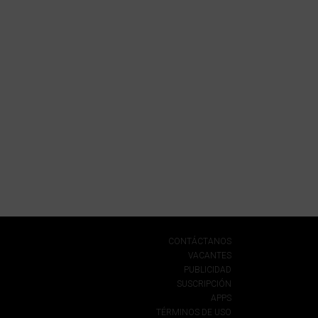
CONTÁCTANOS
VACANTES
PUBLICIDAD
SUSCRIPCIÓN
APPS
TÉRMINOS DE USO