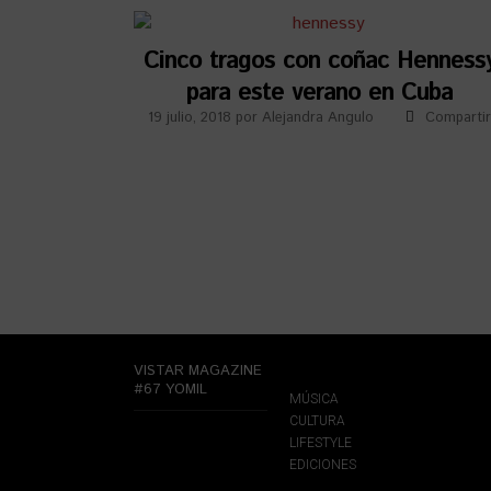
Cinco tragos con coñac Henness
para este verano en Cuba
19 julio, 2018
por
Alejandra Angulo
Comparti
VISTAR MAGAZINE
#67 YOMIL
MÚSICA
CULTURA
LIFESTYLE
EDICIONES