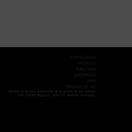
CONTÁCTANOS
VACANTES
PUBLICIDAD
SUSCRIPCIÓN
APPS
TÉRMINOS DE USO
VISTAR no se hace responsable de la opinión de sus autores.
2018 VISTAR Magazine. Todos los derechos reservados.