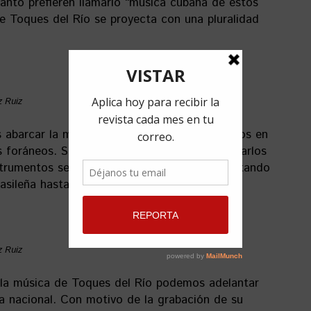
tanto prefieren llamarlo “música cubana de estos
e Toques del Río se proyecta con una pluralidad
z Ruiz
s abarcar la mayor cantidad de géneros hechos en
ros foráneos. Sus seguidores saben que escucharlos
nstrumentos se dejan volar a la creación transitando
asileña hasta el rock o el funk.
z Ruiz
n la música de Toques del Río podemos adelantar
a nacional. Con motivo de la grabación de su