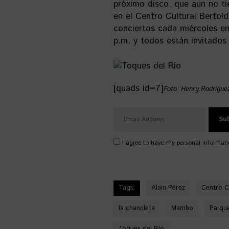
próximo disco, que aun no ti
en el Centro Cultural Bertol
conciertos cada miércoles e
p.m. y todos están invitados 
[quads id=7]
Foto: Henry Rodrígue
I agree to have my personal informati
Tags:
Alain Pérez
Centro C
la chancleta
Mambo
Pa que
Toques del Río