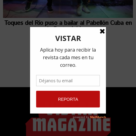
Toques del Río puso a bailar al Pabellón Cuba en
la fiesta del jazz
18 enero, 2019
por
Milene Aguilera