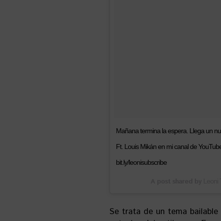
Mañana termina la espera. Llega un n
Ft. Louis Mikán en mi canal de YouTube.
bit.ly/leonisubscribe
A post shared by
Leoni 
Se trata de un tema bailable