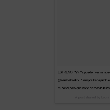
ESTRENO! ??? Ya pueden ver mi nuevo
@asielbabastro_ Siempre trabajando en
mi canal para que no te pierdas lo nuev
A post shared by
Leoni 