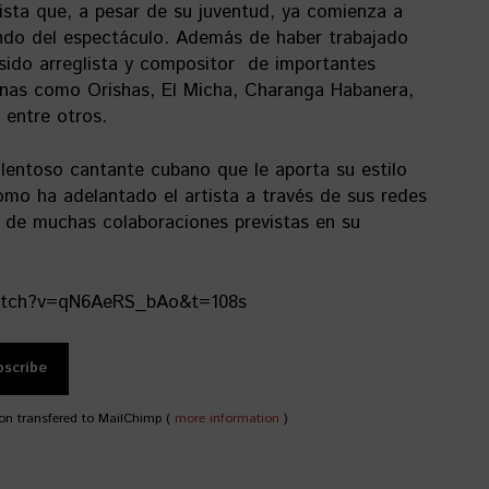
tista que, a pesar de su juventud, ya comienza a
ndo del espectáculo. Además de haber trabajado
sido arreglista y compositor de importantes
nas como Orishas, El Micha, Charanga Habanera,
entre otros.
lentoso cantante cubano que le aporta su estilo
omo ha adelantado el artista a través de sus redes
ra de muchas colaboraciones previstas en su
atch?v=qN6AeRS_bAo&t=108s
on transfered to MailChimp (
more information
)