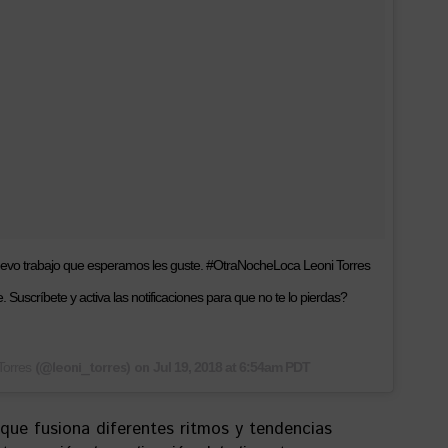
uevo trabajo que esperamos les guste. #OtraNocheLoca Leoni Torres
 Suscríbete y activa las notificaciones para que no te lo pierdas?
(@leoni_torres) on
Torres
Jul 19, 2018 at 6:54am PDT
 que fusiona diferentes ritmos y tendencias