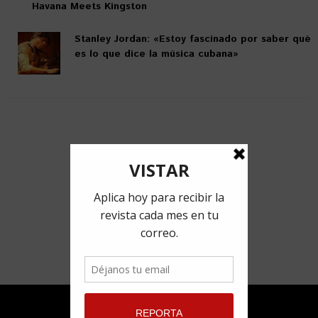
Havana Meets Kingston
Stanley Jordan: «Estoy fascinado por saber qué
es lo que dice la música cubana»