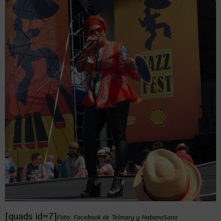
[quads id=7]
Foto: Facebook de Telmary y HabanaSana