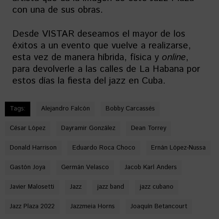
con una de sus obras.
Desde VISTAR deseamos el mayor de los
éxitos a un evento que vuelve a realizarse,
esta vez de manera híbrida, física y
online
,
para devolverle a las calles de La Habana por
estos días la fiesta del jazz en Cuba.
Tags:
Alejandro Falcón
Bobby Carcassés
César López
Dayramir González
Dean Torrey
Donald Harrison
Eduardo Roca Choco
Ernán López-Nussa
Gastón Joya
Germán Velasco
Jacob Karl Anders
Javier Malosetti
Jazz
jazz band
jazz cubano
Jazz Plaza 2022
Jazzmeia Horns
Joaquín Betancourt