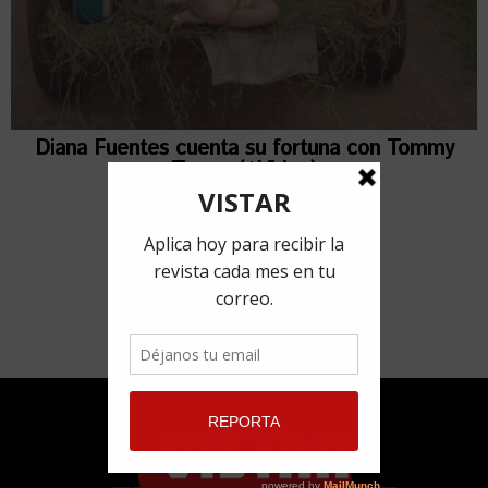
Diana Fuentes cuenta su fortuna con Tommy
Torres (+Video)
13 enero, 2017
por
Lorena Ferriol