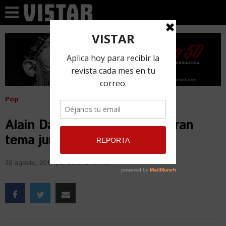
Pop
Alain Daniel y La India preparan
tema juntos
30 agosto, 2017
por
Lorena Ferriol