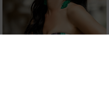
[quads id=7]
Foto: Eduardo Rawdríguez