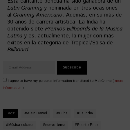
Esta cantante boricua ha sido ganadora de un
Latin Grammy
y nominada en tres ocasiones
al
Grammy Americano
. Además, en su más de
30 años de carrera artística, La India ha
obtenido siete
Premios Billboards de la Música
Latina
y es, actualmente, la mujer con más
éxitos en la categoría de Tropical/Salsa de
Billboard
.
I agree to have my personal information transfered to MailChimp (
more
information
)
Tags:
#
Alain Daniel
#
Cuba
#
La India
#
Música cubana
#
nuevo tema
#
Puerto Rico