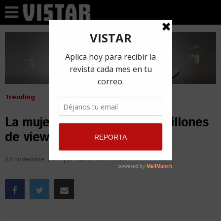
Trending
La mujer con más de 4 mil millones
de views está en Cuba
20 noviembre, 2017
por
Dairon Bermúdez