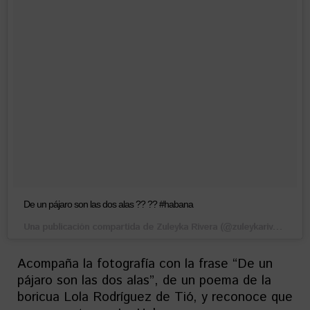
De un pájaro son las dos alas ?? ?? #habana
Una publicación compartida de Zuleyka Rivera (@zuleykarivera) el
1
Acompaña la fotografía con la frase “De un
pájaro son las dos alas”, de un poema de la
boricua Lola Rodríguez de Tió, y reconoce que