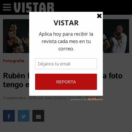
Fotografía
Rubén Ferrero Hardy: En cada foto
tengo expuesta mi alma
11 septiembre, 2018
por
Jose Ernesto González Mosquera