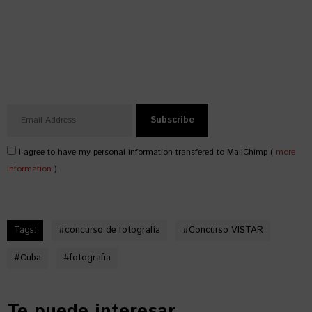
I agree to have my personal information transfered to MailChimp (
more
information
)
Tags:
#
concurso de fotografía
#
Concurso VISTAR
#
Cuba
#
fotografia
Te puede interesar...