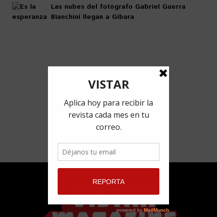
Las nubes del fotógrafo Gabriel Guerra
Bianchini llegan a Gibara