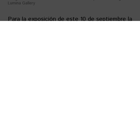
Lumina Gallery
Para la exposición de este 10 de septiembre la
idea que los une es el «Retrato a personas
influeyentes». Una convocatoria abierta desde
las redes sociales logró recopilar más de cien
obras con diferentes miradas de fotógrafos
cubanos a personalidades de la cultura
cubana. Un jurado especializado seleccionó las
mejores imágenes que son presentadas en el
perfil de Instagram.