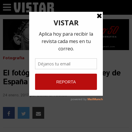
Fotografía
El fotógrafo que alcanzó el Rey de
España
24 enero, 2017
por
Daniel G. Alfonso