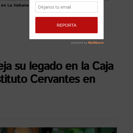
o en La Habana
ja su legado en la Caja
stituto Cervantes en