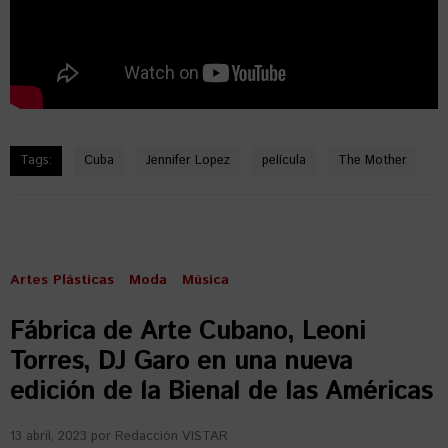
Tags:
Cuba
Jennifer Lopez
película
The Mother
Artes Plásticas
Moda
Música
Fábrica de Arte Cubano, Leoni
Torres, DJ Garo en una nueva
edición de la Bienal de las Américas
13 abril, 2023
por
Redacción VISTAR