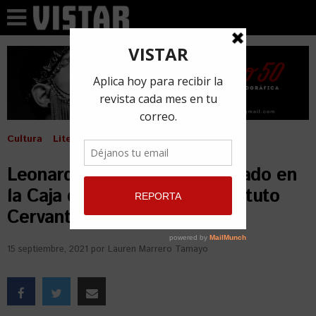
Cultura
Literatura
Leonardo Padura deja su legado en
la Caja de las Letras del Instituto
Cervantes en Madrid
15 septiembre, 2021
por
Lauren Marrero Tamayo