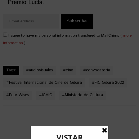
Premio Lucía.
I agree to have my personal information transfered to MailChimp (
more
information
)
Tags:
#
audiovisuales
#
cine
#
convocatoria
#
Festival Internacional de Cine de Gibara
#
FIC Gibara 2022
#
Four Wives
#
ICAIC
#
Ministerio de Cultura