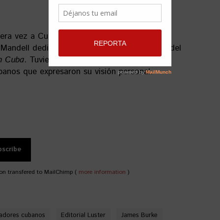
mera vez a Cuba en 2015 entusiasmados por el
y Mandell dedicaron mucho tiempo al estudio del
n Cuba
. Tuvieron el apoyo de periodistas,
anos que expresaron su visión personal.
on transfered to MailChimp (
more information
)
adores cubanos
Editorial Luster
James Burke