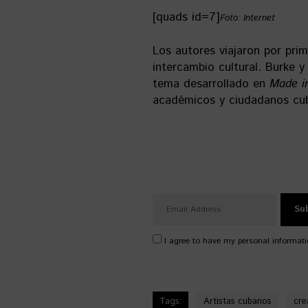
[quads id=7]
Foto: Internet
Los autores viajaron por pri
intercambio cultural. Burke 
tema desarrollado en
Made i
académicos y ciudadanos cub
I agree to have my personal informati
Tags:
Artistas cubanos
cre