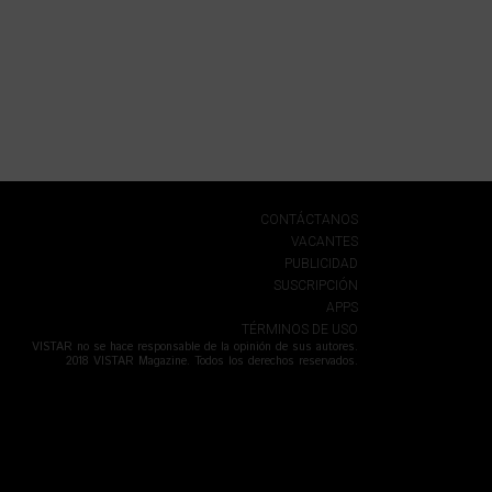
CONTÁCTANOS
VACANTES
PUBLICIDAD
SUSCRIPCIÓN
APPS
TÉRMINOS DE USO
VISTAR no se hace responsable de la opinión de sus autores.
2018 VISTAR Magazine. Todos los derechos reservados.