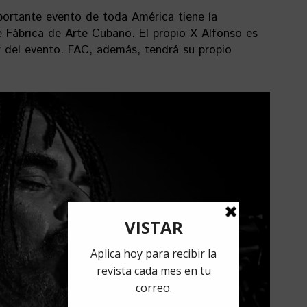
mportante evento de toda América tiene la
 Fábrica de Arte Cubano. El propio X Alfonso es
or del evento. FAC, además, tendrá su propio