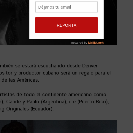
mbién se estará escuchando desde Denver,
sitor y productor cubano será un regalo para el
l de las Américas.
artistas de todo el continente americano como
), Cande y Paulo (Argentina), iLe (Puerto Rico),
g Originales (Ecuador).