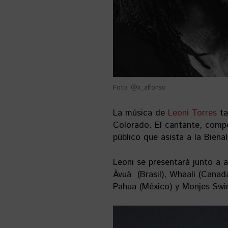
Foto: @x_alfonso
La música de
Leoni Torres
ta
Colorado. El cantante, compo
público que asista a la Biena
Leoni se presentará junto a 
Àvuà (Brasil), Whaali (Canadá
Pahua (México) y Monjes Swin