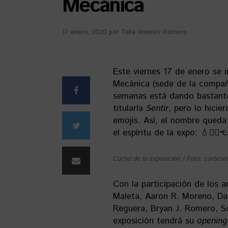
Mecánica
17 enero, 2020
por
Talía Jiménez Romero
Este viernes 17 de enero se 
Mecánica (sede de la compañí
semanas está dando bastante
titularla
Sentir
, pero lo hicie
emojis. Así, el nombre qued
el espíritu de la expo: 💧✋🏻
Cartel de la exposición / Foto: cortesí
Con la participación de los a
Maleta, Aaron R. Moreno, Da
Reguera, Bryan J. Romero, Som
exposición tendrá su
opening