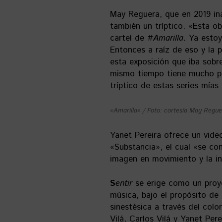
May Reguera, que en 2019 i
también un tríptico. «Esta o
cartel de
#Amarilla
. Ya esto
Entonces a raíz de eso y la 
esta exposición que iba sobr
mismo tiempo tiene mucho pr
tríptico de estas series mía
«Amarilla» / Foto: cortesía May Regue
Yanet Pereira ofrece un video
«Substancia», el cual «se c
imagen en movimiento y la in
S
entir
se erige como un proye
música, bajo el propósito de
sinestésica a través del colo
Vilá, Carlos Vilá y Yanet Pere