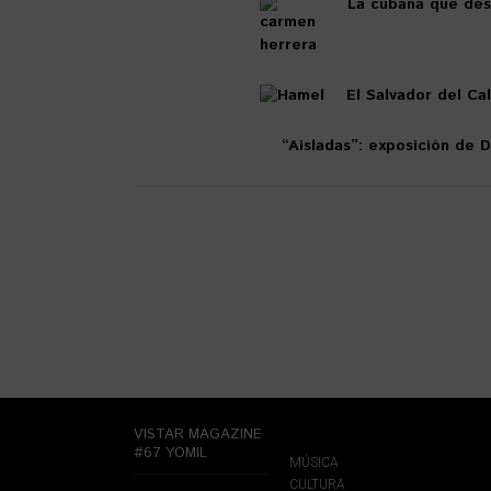
La cubana que desc
El Salvador del Ca
“Aisladas”: exposición de 
VISTAR MAGAZINE
#67 YOMIL
MÚSICA
CULTURA