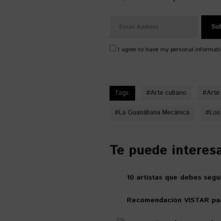
I agree to have my personal informati
Tags:
#
Arte cubano
#
Arte
#
La Guanábana Mecánica
#
Los
Te puede interesar
10 artistas que debes segui
Recomendación VISTAR para 