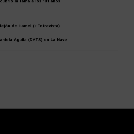
ubrió la fama a los 101 años
llejón de Hamel (+Entrevista)
Daniela Águila (DATS) en La Nave