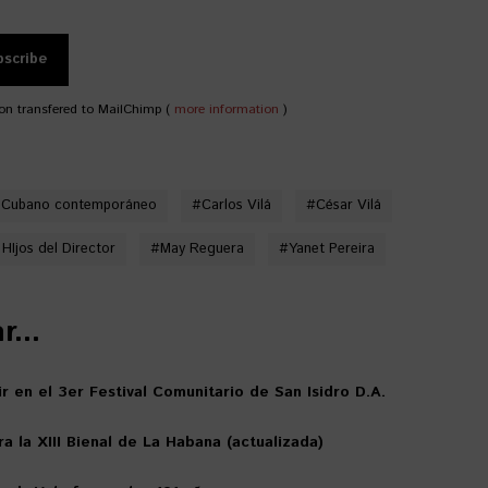
on transfered to MailChimp (
more information
)
 Cubano contemporáneo
#
Carlos Vilá
#
César Vilá
 HIjos del Director
#
May Reguera
#
Yanet Pereira
...
r en el 3er Festival Comunitario de San Isidro D.A.
la XIII Bienal de La Habana (actualizada)