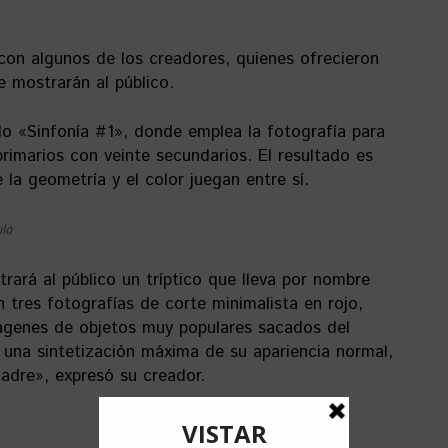
on algunos de los creadores, quienes ofrecieron
e mostrarán al público.
do «Sinfonía #1», donde emplea la fotografía para
rimarios con veinte secundarios. El resultado es
 la geometría y el color juegan entre sí.
ilá
trará al público un tríptico que lleva por nombre
 tres fotografías de corte minimalista en rojo,
mágenes de objetos muy populares sacados del
una sintetización máxima de su apariencia normal,
adre», expresó su creador.