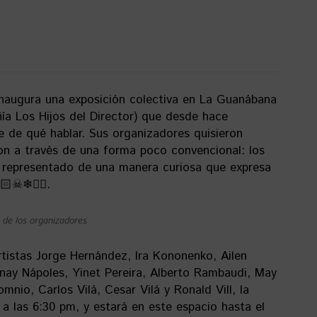
inaugura una exposición colectiva en La Guanábana
a Los Hijos del Director) que desde hace
 de qué hablar. Sus organizadores quisieron
ron a través de una forma poco convencional: los
a representado de una manera curiosa que expresa
🏻☠❄👈🏻.
a de los organizadores
rtistas Jorge Hernández, Ira Kononenko, Ailen
nay Nápoles, Yinet Pereira, Alberto Rambaudi, May
nio, Carlos Vilá, Cesar Vilá y Ronald Vill, la
a las 6:30 pm, y estará en este espacio hasta el