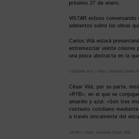
próximo 27 de enero.
VISTAR estuvo conversando c
adelantos sobre las obras qu
Carlos Vilá estará presentan
entremezclar veinte colores p
una pieza abstracta en la que
«Sinfonía #1» / Foto: cortesía Carlos V
César Vilá, por su parte, mos
«RYB», en el que se conjugan
amarillo y azul. «Son tres i
contexto cotidiano mediante 
a través únicamente del encu
«RYB» / Foto: cortesía César Vilá