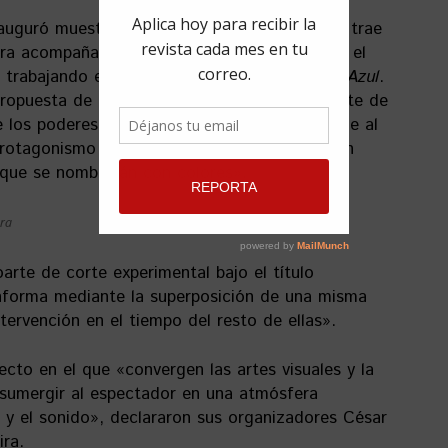
nauguró muestras como
#Libre
y #
AMAR&YA
, trae
bra acompaña un primer retrato que hice para el
y trabajando en
#Rojo
y luego quiero hacer
#Azul
.
propuesta de los hermanos Vilá de formar parte de
e los poderes de los colores (una temática que al
otagonismo en mi trabajo) pensé en sacar un
s que se nombrarán con colores».
ra
arte de corte experimental bajo el título
onforma mediante la superposición de una misma
tervención en el tiempo del resto de ellas».
cto en el que «convergen las artes visuales y la
 sumergir al espectador en una atmósfera
r y el sonido», declararon sus organizadores César
ira.