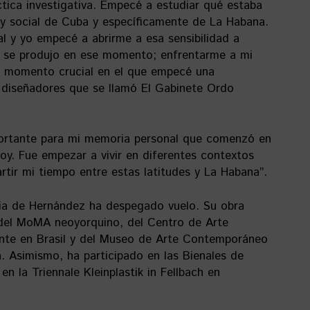
áctica investigativa. Empecé a estudiar qué estaba
l y social de Cuba y específicamente de La Habana.
al y yo empecé a abrirme a esa sensibilidad a
ue se produjo en ese momento; enfrentarme a mi
un momento crucial en el que empecé una
y diseñadores que se llamó El Gabinete Ordo
rtante para mi memoria personal que comenzó en
hoy. Fue empezar a vivir en diferentes contextos
rtir mi tiempo entre estas latitudes y La Habana”.
ria de Hernández ha despegado vuelo. Su obra
 del MoMA neoyorquino, del Centro de Arte
nte en Brasil y del Museo de Arte Contemporáneo
a. Asimismo, ha participado en las Bienales de
en la Triennale Kleinplastik in Fellbach en