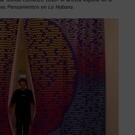
ugar donde comenzó todo- el artista expone en el
tes
Pensamientos en La Habana
.