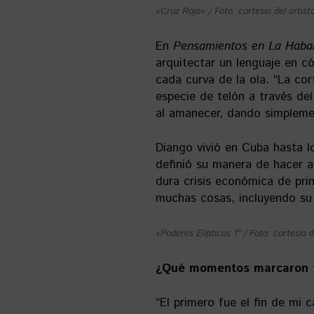
«Cruz Roja» / Foto: cortesía del artist
En
Pensamientos en La Haba
arquitectar un lenguaje en có
cada curva de la ola. “La co
especie de telón a través del
al amanecer, dando simpleme
Diango vivió en Cuba hasta l
definió su manera de hacer ar
dura crisis económica de prin
muchas cosas, incluyendo su
«
Poderes Elípticos 1″ / Foto: cortesía d
¿Qué momentos marcaron t
“El primero fue el fin de mi 