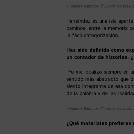
«
Poderes Elípticos 3″ / Foto: cortesía d
Hernández es una isla aparte
caminos, entre la memoria per
la fácil categorización.
Has sido definido como exp
un contador de historias. 
“Yo me localizo siempre en 
sentido más abstracto que d
siento integrante de esa cor
de la palabra y de las realid
«
Poderes Elípticos 4″ / Foto: cortesía d
¿
Qué materiales prefieres u