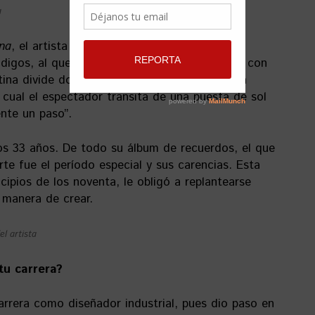
a
na
, el artista utiliza la metáfora del mar para
digos, al que transfiere un significado virtual con
rtina divide dos espacios y funciona como una
 cual el espectador transita de una puesta de sol
nte un paso”.
os 33 años. De todo su álbum de recuerdos, el que
te fue el período especial y sus carencias. Esta
cipios de los noventa, le obligó a replantearse
 manera de crear.
el artista
u carrera?
carrera como diseñador industrial, pues dio paso en