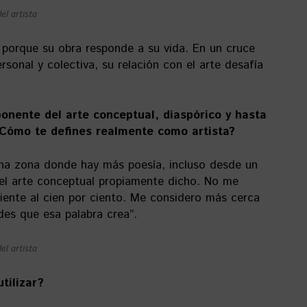
el artista
 porque su obra responde a su vida. En un cruce
sonal y colectiva, su relación con el arte desafía
onente del arte conceptual, diaspórico y hasta
¿Cómo te defines realmente como artista?
una zona donde hay más poesía, incluso desde un
el arte conceptual propiamente dicho. No me
riente al cien por ciento. Me considero más cerca
ades que esa palabra crea”.
el artista
tilizar?