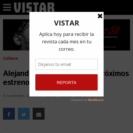
Cultura
Alejandro Pérez revela sus próximos
estrenos
6 noviembre, 2019
por
Addiley Palancar Guerra