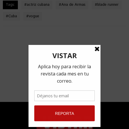
Tags:
#
actriz cubana
#
Ana de Armas
#
blade runner
#
Cuba
#
vogue