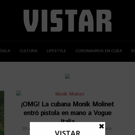
ÚSICA
CULTURA
LIFESTYLE
CORONAVIRUS EN CUBA
E
¡OMG! La cubana Moník Molinet
entró pistola en mano a Vogue
Italia
20 abril, 2017
por
Lorena Ferriol
Compartir