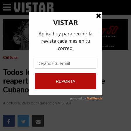
Cultura
Todos los detalles sobre la
reapertura de Fábrica de Arte
Cubano
4 octubre, 2019
por
Redacción VISTAR