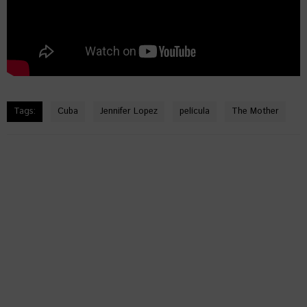
Tags:
Cuba
Jennifer Lopez
película
The Mother