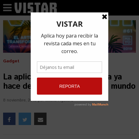
Gadget
La aplicación cubana AlaMesa ya
hace delivery al estilo primer mundo
8 noviembre, 2018
por
Milene Aguilera