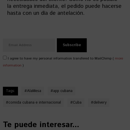
la entrega inmediata, el pedido puede hacerse
hasta con un día de antelación.
I agree to have my personal information transfered to MailChimp (
more
information
)
Tags:
#
AlaMesa
#
app cubana
#
comida cubana e internacional
#
Cuba
#
delivery
Te puede interesar...