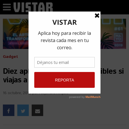
Gadget
Diez aplicaciones imprescindibles si
viajas a Cuba
16 octubre, 2018
por
Alejandra Angulo