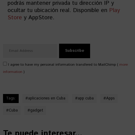
podrás mantener privada tu dirección IP y
ocultar tu ubicación real. Disponible en
Play
Store
y AppStore.
I agree to have my personal information transfered to MailChimp (
more
information
)
Tags:
#
aplicaciones en Cuba
#
app cuba
#
Apps
#
Cuba
#
gadget
Te puede interesar...