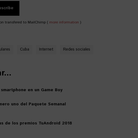
on transfered to MailChimp (
more information
)
ulares
Cuba
Internet
Redes sociales
...
u smartphone en un Game Boy
mero uno del Paquete Semanal
as de los premios TuAndroid 2018