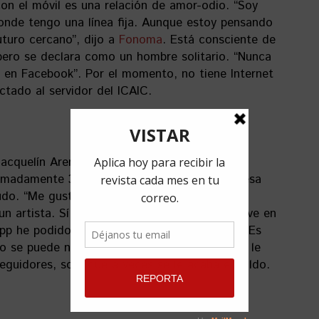
con el móvil es una relación de amor-odio. “Soy
donde tengo una línea fija. Aunque estoy pensando
turo cercano”, dijo a
Fonoma
. Está consciente de
 pero se declara como un hombre solitario. “Nunca
a en Facebook”. Por el momento, no tiene Internet
ctado al servidor del ICAIC.
 Jacquelín Arenal es todo un fenómeno en
imadamente 30 mil seguidores, aunque confiesa
udo. “Me gusta conservar ese pedacito de
n artista. Sí las uso mucho porque mi hija vive en
pp he podido comunicarme a diario con ella. Es
o se puede negar”, explicó a Fonoma. Eso sí, le
eguidores, solo que a veces se le acaba el saldo.