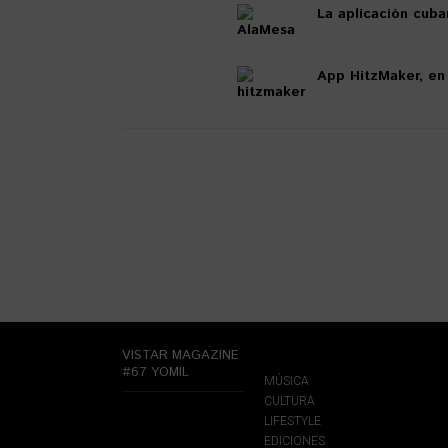
La aplicación cuba
App HitzMaker, en 
VISTAR MAGAZINE
#67 YOMIL
MÚSICA
CULTURA
LIFESTYLE
EDICIONES