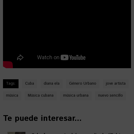
Tags:
Cuba
diana ela
Género Urbano
jove artista
música
Música cubana
música urbana
nuevo sencillo
Te puede interesar...