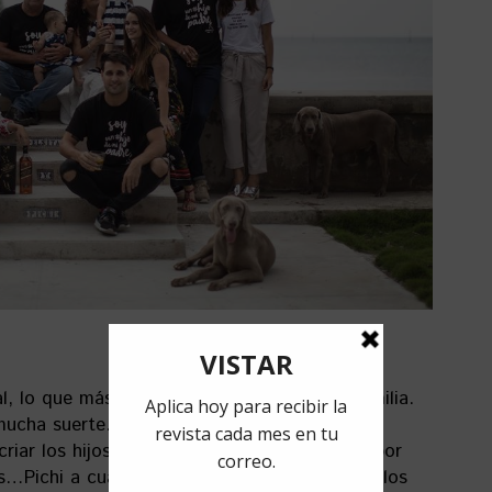
l, lo que más le interesa en la vida es su familia.
ucha suerte. A las madres nos es más fácil
criar los hijos, pero tener un padre que vele por
…Pichi a cualquier hora está disposición de los