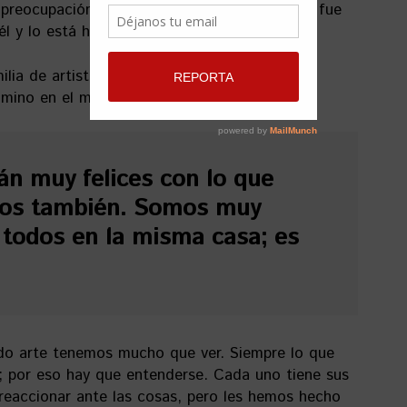
preocupación y responsabilidad. Yo creo que fue
l y lo está haciendo con sus hijos”.
milia de artistas. Anthuán, Adán y Amén son
amino en el mundo de la actuación.
án muy felices con lo que
ros también. Somos muy
 todos en la misma casa; es
o arte tenemos mucho que ver. Siempre lo que
; por eso hay que entenderse. Cada uno tiene sus
 reaccionar ante las cosas, pero les hemos hecho