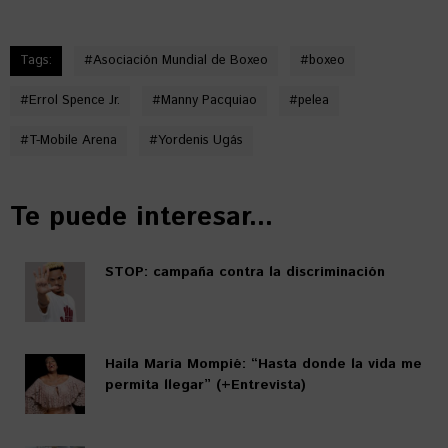
Tags:
#
Asociación Mundial de Boxeo
#
boxeo
#
Errol Spence Jr.
#
Manny Pacquiao
#
pelea
#
T-Mobile Arena
#
Yordenis Ugás
Te puede interesar...
STOP: campaña contra la discriminación
Haila María Mompié: “Hasta donde la vida me
permita llegar” (+Entrevista)