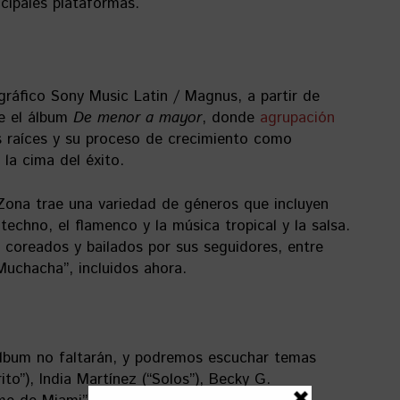
ncipales plataformas.
gráfico Sony Music Latin / Magnus, a partir de
le el álbum
De menor a mayor
, donde
agrupación
s raíces y su proceso de crecimiento como
 la cima del éxito.
Zona trae una variedad de géneros que incluyen
 techno, el flamenco y la música tropical y la salsa.
coreados y bailados por sus seguidores, entre
Muchacha”, incluidos ahora.
álbum no faltarán, y podremos escuchar temas
ito”), India Martínez (“Solos”), Becky G.