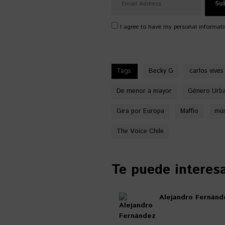
I agree to have my personal informati
Tags:
Becky G
carlos vives
De menor a mayor
Género Urb
Gira por Europa
Maffio
mús
The Voice Chile
Te puede interesar
Alejandro Fernánde