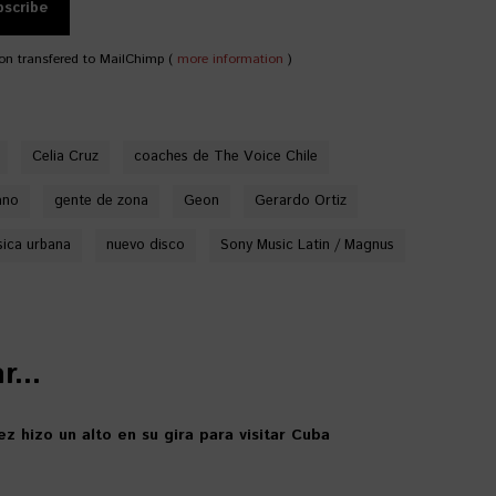
on transfered to MailChimp (
more information
)
Celia Cruz
coaches de The Voice Chile
ano
gente de zona
Geon
Gerardo Ortiz
ica urbana
nuevo disco
Sony Music Latin / Magnus
...
z hizo un alto en su gira para visitar Cuba