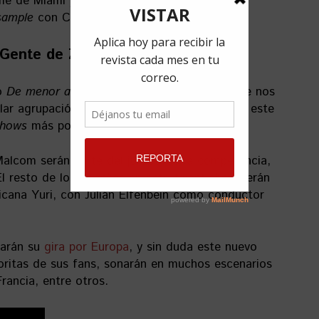
e de Miami”), Gerardo Ortiz (“Otra botella”),
sample
con Celia Cruz (“Vampiro”).
 Gente de Zona
co
De menor a mayor
no es lo único nuevo que nos
lar agrupación también formará parte, desde este
shows
más populares:
The Voice Chile
.
alcom serán parte del jurado de la competencia,
El resto de los
coaches
en este
talent
show
serán
cana Yuri, con Julián Elfenbein como conductor
arán su
gira por Europa
, y sin duda este nuevo
oritas de sus fans, sonarán en muchos escenarios
Francia, entre otros.