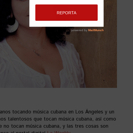
anos tocando música cubana en Los Ángeles y un
os talentosos que tocan música cubana, así como
 no tocan música cubana, y las tres cosas son