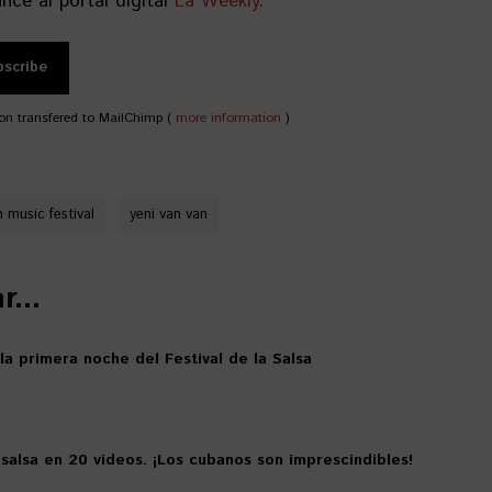
nce al portal digital
La Weekly.
on transfered to MailChimp (
more information
)
 music festival
yeni van van
...
 la primera noche del Festival de la Salsa
 salsa en 20 videos. ¡Los cubanos son imprescindibles!