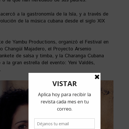
al o la que han heredado de sus padres.
acercó a la gastronomía de la Isla, y a través de
volución de la música cubana desde el siglo XIX
te de Yambu Productions, organizó el Festival en
po Changüí Majadero, el Proyecto Arsenio
ankete de salsa y timba, y la Charanga Cubana
la gran estrella del evento: Yeni Valdés,
.