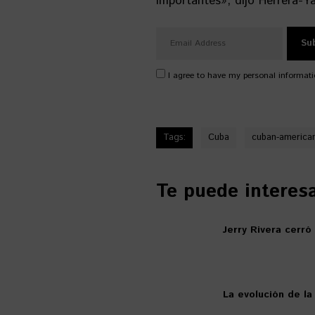
importantes», dijo Herrera-Ya
I agree to have my personal informati
Tags:
Cuba
cuban-american
Te puede interesar
Jerry Rivera cerró
La evolución de la