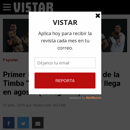
Popular
Primer Festival Internacional de la
Timba “Por Siempre Formell” llega
en agosto (+Programa)
17 julio, 2019
por
Redacción VISTAR